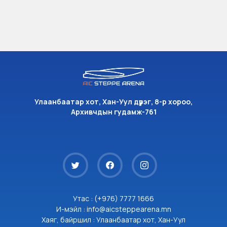
Улаанбаатар хот, Хан-Уул дүүрэг, 8-р хороо,
Архивчдын гудамж-761
Утас : (+976) 7777 1666
И-мэйл : info@aicsteppearena.mn
Хаяг, байршил : Улаанбаатар хот, Хан-Уул