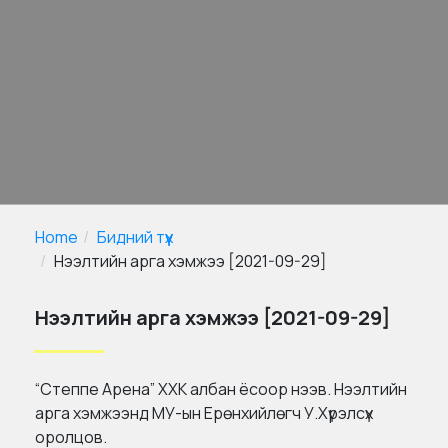
Home
Бидний түүх
Нээлтийн арга хэмжээ [2021-09-29]
Нээлтийн арга хэмжээ [2021-09-29]
“Степпе Арена” ХХК албан ёсоор нээв. Нээлтийн
арга хэмжээнд МУ-ын Ерөнхийлөгч У.Хүрэлсүх
оролцов.