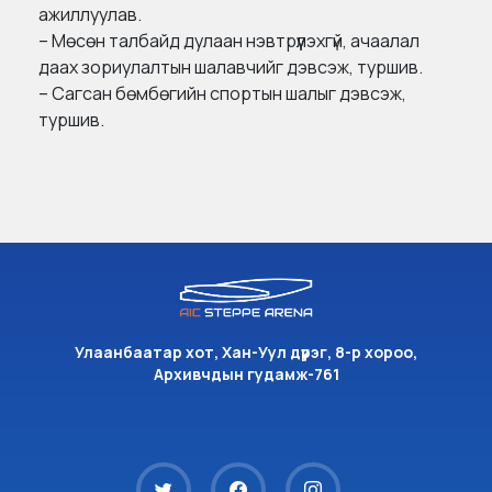
ажиллуулав.
– Мөсөн талбайд дулаан нэвтрүүлэхгүй, ачаалал
даах зориулалтын шалавчийг дэвсэж, туршив.
– Сагсан бөмбөгийн спортын шалыг дэвсэж,
туршив.
Улаанбаатар хот, Хан-Уул дүүрэг, 8-р хороо,
Архивчдын гудамж-761