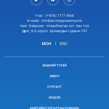
Утас : (+976) 7777 1666
И-мэйл : info@aicsteppearena.mn
Хаяг, байршил : Улаанбаатар хот, Хан-Уул
дүүрэг, 8-р хороо, Архивчдын гудамж-761
МОН
|
ENG
БИДНИЙ ТУХАЙ
ЭВЕНТ
СУРГАЛТ
МЭДЭЭ
НИЙТИЙН ГУЛГАЛТЫН ХУВААРЬ