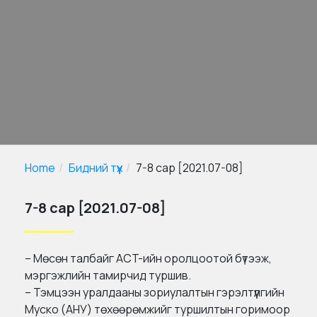
Home
Бидний түүх
7-8 сар [2021.07-08]
7-8 сар [2021.07-08]
– Мөсөн талбайг ACT-ийн оролцоотой бүтээж,
мэргэжлийн тамирчид туршив.
– Тэмцээн уралдааны зориулалтын гэрэлтүүлгийн
Муско (АНУ) төхөөрөмжийг туршилтын горимоор