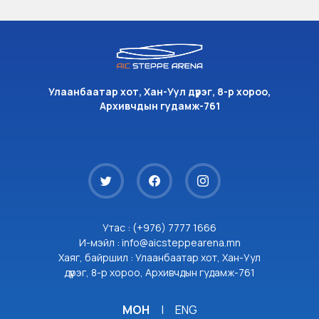
Улаанбаатар хот, Хан-Уул дүүрэг, 8-р хороо,
Архивчдын гудамж-761
Утас : (+976) 7777 1666
И-мэйл : info@aicsteppearena.mn
Хаяг, байршил : Улаанбаатар хот, Хан-Уул
дүүрэг, 8-р хороо, Архивчдын гудамж-761
МОН
|
ENG