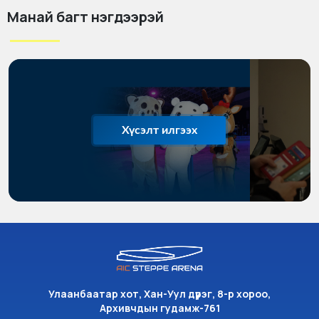
Манай багт нэгдээрэй
Хүсэлт илгээх
Улаанбаатар хот, Хан-Уул дүүрэг, 8-р хороо,
Архивчдын гудамж-761