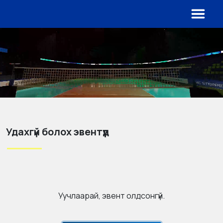
Удахгүй болох эвентүүд
Уучлаарай, эвент олдсонгүй.