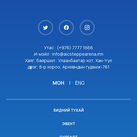
Утас : (+976) 7777 1666
И-мэйл : info@aicsteppearena.mn
Хаяг, байршил : Улаанбаатар хот, Хан-Уул
дүүрэг, 8-р хороо, Архивчдын гудамж-761
МОН
|
ENG
БИДНИЙ ТУХАЙ
ЭВЕНТ