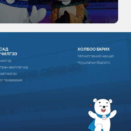
САД
ХОЛБОО БАРИХ
ЛЧИЛГЭЭ
Үйлчилгээний нөхцөл
чилгээ
Нууцлалын бодлого
тран ажиллагчид
иалга өгөх
ог төхөөрөмж