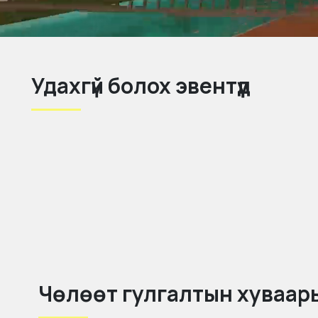
Удахгүй болох эвентүүд
Чөлөөт гулгалтын хуваар