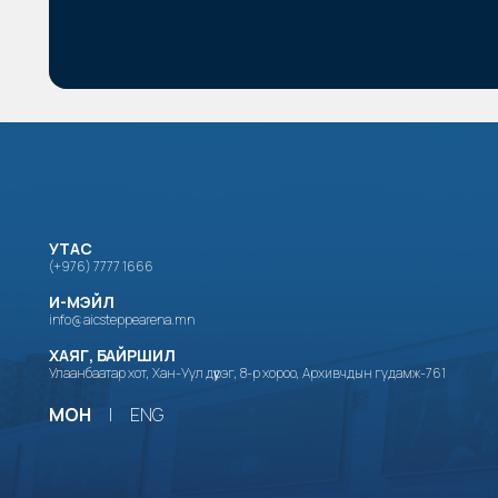
УТАС
(+976) 7777 1666
И-МЭЙЛ
info@aicsteppearena.mn
ХАЯГ, БАЙРШИЛ
Улаанбаатар хот, Хан-Уул дүүрэг, 8-р хороо, Архивчдын гудамж-761
МОН
|
ENG