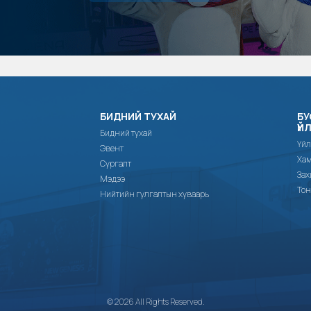
БИДНИЙ ТУХАЙ
БУ
ҮЙ
Бидний тухай
Үйл
Эвент
Хам
Сургалт
Зах
Мэдээ
Тон
Нийтийн гулгалтын хуваарь
© 2026 All Rights Reserved.