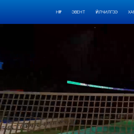
НҮҮР
ЭВЕНТ
ҮЙЛЧИЛГЭЭ
ХА