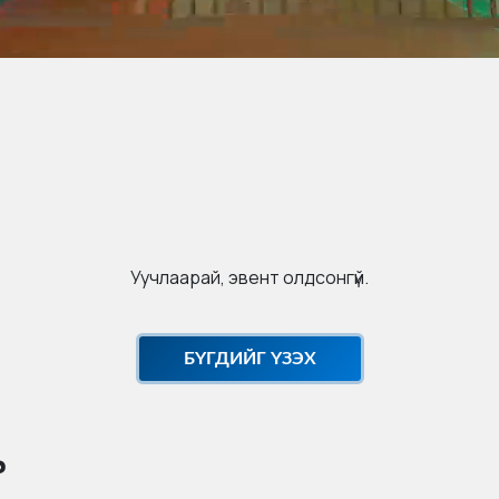
Уучлаарай, эвент олдсонгүй.
БҮГДИЙГ ҮЗЭХ
ь