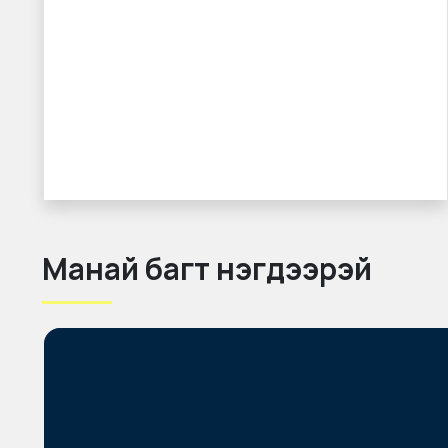
Манай багт нэгдээрэй