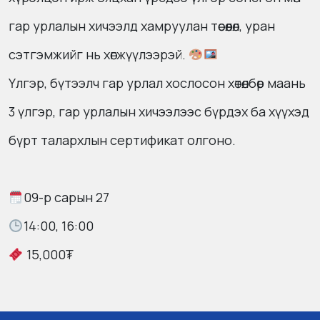
гар урлалын хичээлд хамруулан төсөөлөл, уран
сэтгэмжийг нь хөгжүүлээрэй.
Үлгэр, бүтээлч гар урлал хослосон хөтөлбөр маань
3 үлгэр, гар урлалын хичээлээс бүрдэх ба хүүхэд
бүрт талархлын сертификат олгоно.
09-р сарын 27
14:00, 16:00
15,000₮