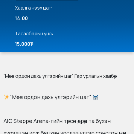
Хаалга нээх цаг:
14:00
Тасалбарын үнэ:
15,000₮
“Мөсөн ордон дахь үлгэрийн цаг” Гар урлалын хөтөлбөр
“Мөсөн ордон дахь үлгэрийн цаг”
AIC Steppe Arena-гийн төрсөн өдрөөр та бүхэн
хүрэлцэн ирж бяцхан үрсдээ үлгэр сонсгон мөн