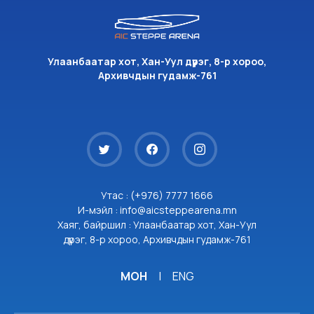
Улаанбаатар хот, Хан-Уул дүүрэг, 8-р хороо,
Архивчдын гудамж-761
Утас : (+976) 7777 1666
И-мэйл : info@aicsteppearena.mn
Хаяг, байршил : Улаанбаатар хот, Хан-Уул
дүүрэг, 8-р хороо, Архивчдын гудамж-761
МОН
|
ENG