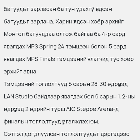
багуудыг зарласан ба тун удахгүй үлдсэн
багуудыг зарлана. Харин үлдсэн хоёр эрхийг
Монгол багууддаа олгож байгаа ба 4-р сард
явагдах MPS Spring 24 тэмцээн болон 5 сард
явагдах MPS Finals тэмцээний ялагчид тус хоёр
эрхийг авна.
Тэмцээний тоглолтууд 5 сарын 28-30 өдрүүдэд
LAN Studio байдлаар явагдах бол 6 сарын 1, 2-ны
өдрүүдэд 2 өдрийн турш AIC Steppe Arena-д
финалын тоглолтууд үргэлжлэх юм.
Сэтгэл догдлуулсан тоглолтуудыг дэргэдээс