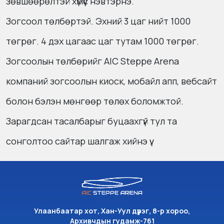
зөвшөөрөлтэй хүмүүс нэвтэрнэ.
Зогсоол төлбөртэй. Эхний 3 цаг нийт 1000
төгрөг. 4 дэх цагаас цаг тутам 1000 төгрөг.
Зогсоолын төлбөрийг AIC Steppe Arena
компаний зогсоолын киоск, мобайл апп, вебсайт
болон бэлэн мөнгөөр төлөх боломжтой.
Зарагдсан тасалбарыг буцаахгүй тул та
сонголтоо сайтар шалгаж хийнэ үү.
Улаанбаатар хот, Хан-Уул дүүрэг, 8-р хороо,
Архивчдын гудамж-761