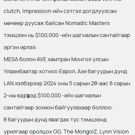
clutch, Impression-ийн сэтгэл догдлуулсан
мөчөөр дуусаж байсан Nomadic Masters
тэмцээн нь $100,000 -ийн шагналын сантайгаар
эргэн ирлээ.
МESA болон AVE хамтран Монгол улсын
Улаанбаатар хотноо Европ, Ази багуудын дунд
LAN хэлбэрээр 2024 оны 5 сарын 28-аас 6 сарын
2-ны өдрүүдэд $100,000 -ийн шагналын
сантайгаар зохион байгуулахаар боллоо.
8 багуудын дунд явагдах тус тэмцээнд
урилгаар оролцох OG, The MongolZ, Lynn Vision