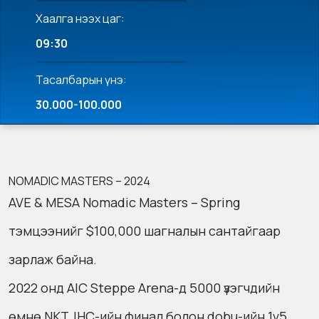
Хаалга нээх цаг:
09:30
Тасалбарын үнэ:
30.000-100.000
NOMADIC MASTERS – 2024
AVE & MESA Nomadic Masters – Spring
тэмцээнийг $100,000 шагналын сантайгаар
зарлаж байна.
2022 онд AIC Steppe Arena-д 5000 үзэгчдийн
өмнө NKT, IHC-ийн финал болон dobu-ийн 1v5