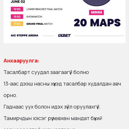
Анхааруулга:
Тасалбарт суудал заагаагүй болно
13-аас дээш насны хүүхэд тасалбар худалдан авч
орно.
Гаднаас уух болон идэх зүйл оруулахгүй.
Тамирчдын хэсэг рүү зөвхөн мандат бүхий