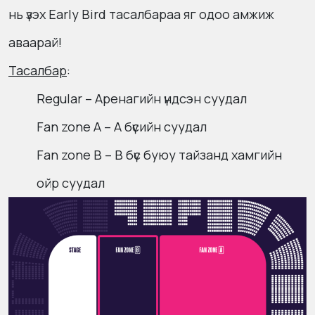
нь үзэх Early Bird тасалбараа яг одоо амжиж
аваарай!
Тасалбар
:
Regular – Аренагийн үндсэн суудал
Fan zone A – А бүсийн суудал
Fan zone B – В бүс буюу тайзанд хамгийн
ойр суудал