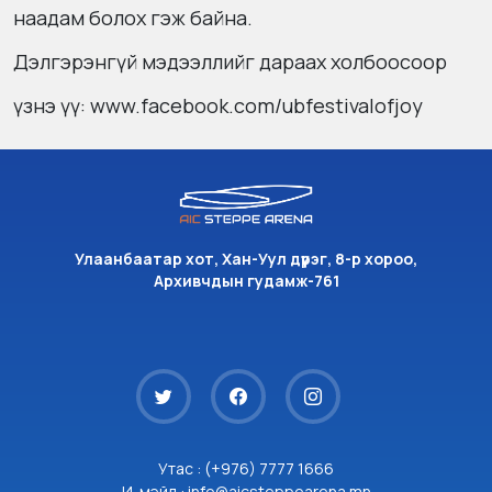
наадам болох гэж байна.
Дэлгэрэнгүй мэдээллийг дараах холбоосоор
үзнэ үү:
www.facebook.com/ubfestivalofjoy
Улаанбаатар хот, Хан-Уул дүүрэг, 8-р хороо,
Архивчдын гудамж-761
Утас : (+976) 7777 1666
И-мэйл : info@aicsteppearena.mn