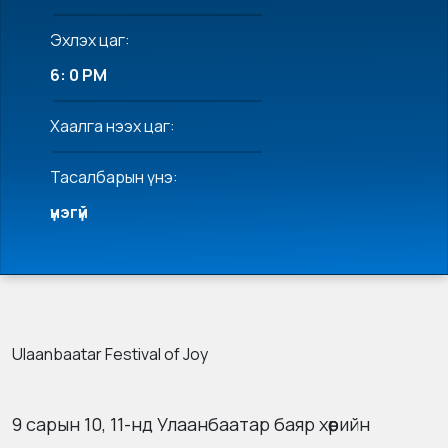
Эхлэх цаг:
6: 0 PM
Хаалга нээх цаг:
Тасалбарын үнэ:
үнэгүй
Ulaanbaatar Festival of Joy
9 сарын 10, 11-нд Улаанбаатар баяр хөөрийн