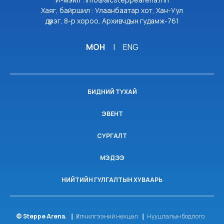
Хаяг, байршил : Улаанбаатар хот, Хан-Уул
дүүрэг, 8-р хороо, Архивчдын гудамж-761
МОН
|
ENG
БИДНИЙ ТУХАЙ
ЭВЕНТ
СУРГАЛТ
МЭДЭЭ
НИЙТИЙН ГУЛГАЛТЫН ХУВААРЬ
© Steppe Arena.
Үйлчилгээний нөхцөл
Нууцлалын бодлого