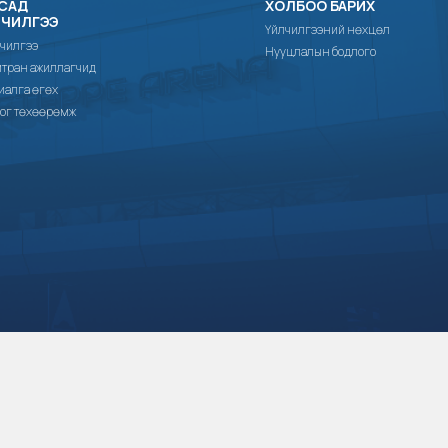
САД
ХОЛБОО БАРИХ
ЛЧИЛГЭЭ
Үйлчилгээний нөхцөл
чилгээ
Нууцлалын бодлого
тран ажиллагчид
иалга өгөх
ог төхөөрөмж