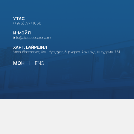
УТАС
(+976) 7777 1666
И-МЭЙЛ
info@aicsteppearena.mn
ХАЯГ, БАЙРШИЛ
Улаанбаатар хот, Хан-Уул дүүрэг, 8-р хороо, Архивчдын гудамж-761
МОН
|
ENG