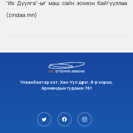
“Их Дуулга”-ыг маш сайн зохион байгууллаа
(zindaa.mn)
Улаанбаатар хот, Хан-Уул дүүрэг, 8-р хороо,
Архивчдын гудамж-761