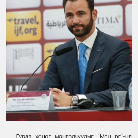
Гурав хоног монголчуудыг "Мөсөн өргөө"-нд