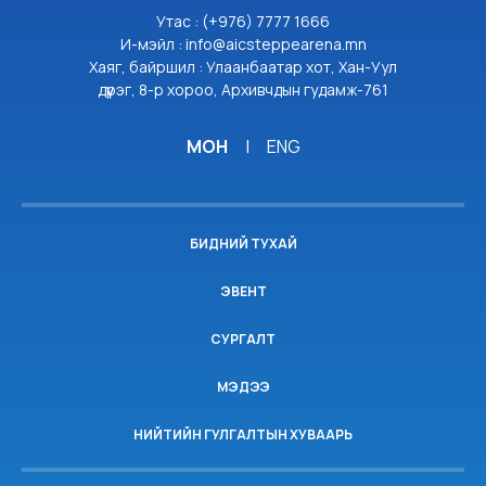
Утас : (+976) 7777 1666
И-мэйл : info@aicsteppearena.mn
Хаяг, байршил : Улаанбаатар хот, Хан-Уул
дүүрэг, 8-р хороо, Архивчдын гудамж-761
МОН
|
ENG
БИДНИЙ ТУХАЙ
ЭВЕНТ
СУРГАЛТ
МЭДЭЭ
НИЙТИЙН ГУЛГАЛТЫН ХУВААРЬ