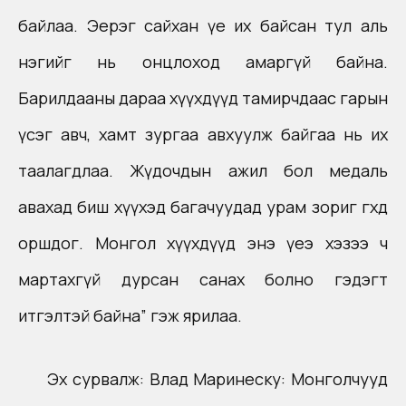
байлаа. Эерэг сайхан үе их байсан тул аль
нэгийг нь онцлоход амаргүй байна.
Барилдааны дараа хүүхдүүд тамирчдаас гарын
үсэг авч, хамт зургаа авхуулж байгаа нь их
таалагдлаа. Жүдочдын ажил бол медаль
авахад биш хүүхэд багачуудад урам зориг өгөхөд
оршдог. Монгол хүүхдүүд энэ үеэ хэзээ ч
мартахгүй дурсан санах болно гэдэгт
итгэлтэй байна” гэж ярилаа.
Эх сурвалж:
Влад Маринеску: Монголчууд