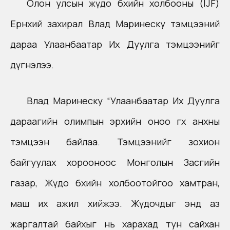
Олон улсын жүдо бөхийн холбооны (IJF)
Ерөнхий захирал Влад Маринеску тэмцээний
дараа Улаанбаатар Их Дуулга тэмцээнийг
дүгнэлээ.
Влад Маринеску “Улаанбаатар Их Дуулга
дараагийн олимпын эрхийн оноо өгөх анхны
тэмцээн байлаа. Тэмцээнийг зохион
байгуулах хорооноос Монголын Засгийн
газар, Жүдо бөхийн холбоотойгоо хамтран,
маш их ажил хийжээ. Жүдочдыг энд аз
жаргалтай байхыг нь харахад тун сайхан