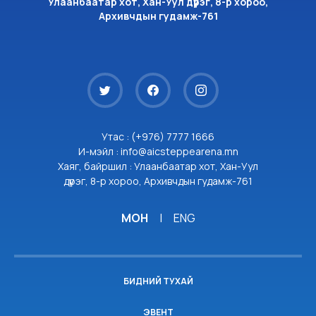
Улаанбаатар хот, Хан-Уул дүүрэг, 8-р хороо,
Архивчдын гудамж-761
Утас : (+976) 7777 1666
И-мэйл : info@aicsteppearena.mn
Хаяг, байршил : Улаанбаатар хот, Хан-Уул
дүүрэг, 8-р хороо, Архивчдын гудамж-761
МОН
|
ENG
БИДНИЙ ТУХАЙ
ЭВЕНТ