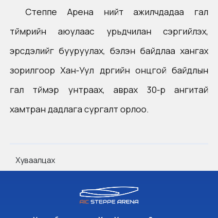
Степпе Арена нийт ажилчдадаа гал
түймрийн аюулаас урьдчилан сэргийлэх,
эрсдэлийг бууруулах, бэлэн байдлаа хангах
зорилгоор Хан-Уул дүүргийн онцгой байдлын
гал түймэр унтраах, аврах 30-р ангитай
хамтран дадлага сургалт орлоо.
Хуваалцах