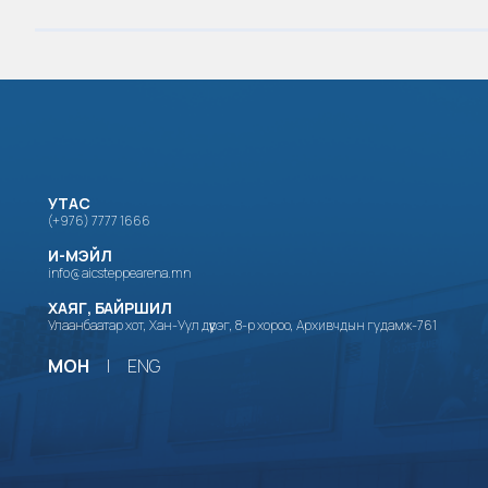
УТАС
(+976) 7777 1666
И-МЭЙЛ
info@aicsteppearena.mn
ХАЯГ, БАЙРШИЛ
Улаанбаатар хот, Хан-Уул дүүрэг, 8-р хороо, Архивчдын гудамж-761
МОН
|
ENG