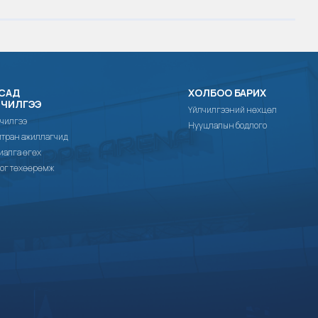
САД
ХОЛБОО БАРИХ
ЛЧИЛГЭЭ
Үйлчилгээний нөхцөл
чилгээ
Нууцлалын бодлого
тран ажиллагчид
иалга өгөх
ог төхөөрөмж