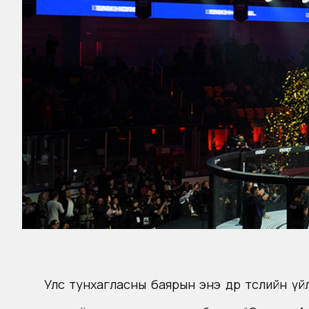
Улс тунхагласны баярын энэ өдөр төслийн