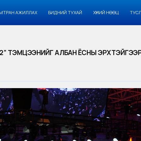
МТРАН АЖИЛЛАХ
БИДНИЙ ТУХАЙ
ХҮНИЙ НӨӨЦ
ТУС
22” ТЭМЦЭЭНИЙГ АЛБАН ЁСНЫ ЭРХТЭЙГЭЭР