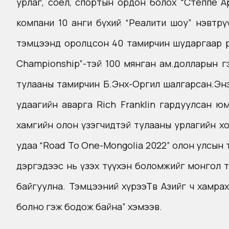
урлаг, соёл, спортын ордон болох “Степпе А
компани 10 анги бүхий “Реалити шоу” нэвтрү
тэмцээнд оролцсон 40 тамирчин шударгаар өрсө
Championship”-тэй 100 мянган ам.долларын г
тулааны тамирчин Б.Энх-Оргил шалгарсан.Энэ
удаагийн аварга Rich Franklin гардуулсан ю
хамгийн олон үзэгчидтэй тулааны урлагийн х
удаа “Road То One-Mongolia 2022” олон улсын
дэргэдээс нь үзэх түүхэн боломжийг монгол т
байгуулна. Тэмцээний хүрээТөв Азийг ч хамрах
болно гэж бодож байна” хэмээв.