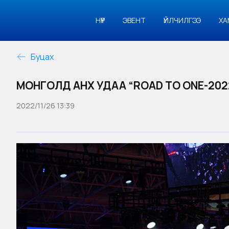
НҮҮР
ЭВЕНТ
ҮЙЛЧИЛГЭЭ
ХА
Буцах
МОНГОЛД АНХ УДАА “ROAD TO ONE-20
2022/11/26 13:39