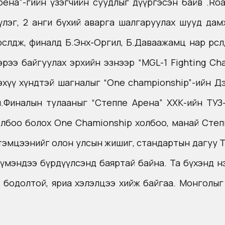
рена”-гийн үзэгчийн суудлыг дүүргэсэн байв .R
үлэг, 2 анги бүхий аварга шалгаруулах шууд да
лдөж, финалд Б.Энх-Оргил, Б.Даваажамц нар өрсөл
эрээ байгуулах эрхийн эзнээр “MGL-1 Fighting Ch
хүү хүндтэй шагналыг “One championship”-ийн Дэд
м.Финалын тулааныг “Степпе Арена” ХХК-ийн ТУЗ
олбоо болох One Chamionship холбоо, манай Сте
 тэмцээнийг олон улсын жишиг, стандартын дагуу Т
үмэндээ бүрдүүлсэнд баяртай байна. Та бүхэнд н
 бодолтой, яриа хэлэлцээ хийж байгаа. Монголыг 