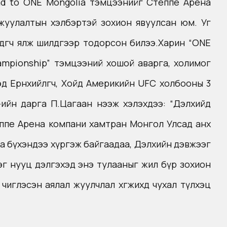
oad to ONE Mongolia тэмцээнийг Степпе Арена
мжуулалтын хэлбэртэй зохион явуулсан юм. Уг
дөгчөө ялж шилдгээр тодорсон билээ.Харин “ONE
ampionship” тэмцээний хошой аварга, холимог
 Ерөнхийлөгч, Хойд Америкийн UFC холбооны 3
-ийн дарга П.Цагаан нээж хэлэхдээ: “Дэлхийд
пппе Арена компани хамтран Монгол Улсад анх
а бүхэндээ хүргэж байгаадаа, Дэлхийн дэвжээг
эг нууц дэлгэхэд энэ тулааныг жил бүр зохион
чиглэсэн аялал жуулчлал хөгжихөд чухал түлхэц