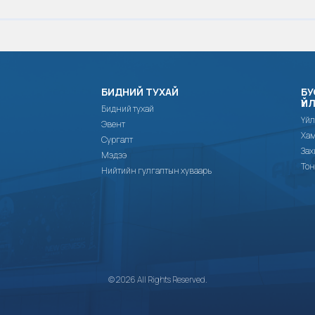
БИДНИЙ ТУХАЙ
БУ
ҮЙ
Бидний тухай
Үйл
Эвент
Хам
Сургалт
Зах
Мэдээ
Тон
Нийтийн гулгалтын хуваарь
© 2026 All Rights Reserved.