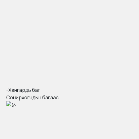
-Хангардь баг
Сонирхогчдын багаас