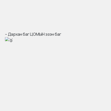
– Дархан баг ЦОМЫН эзэн баг