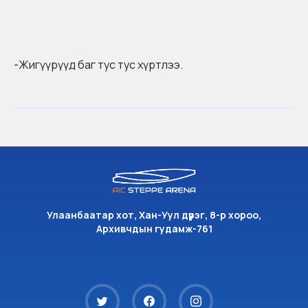
-Жигүүрүүд баг тус тус хүртлээ.
Улаанбаатар хот, Хан-Уул дүүрэг, 8-р хороо,
Архивчдын гудамж-761