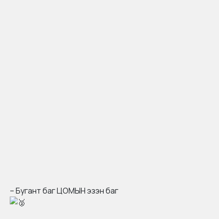
– Бугант баг ЦОМЫН эзэн баг