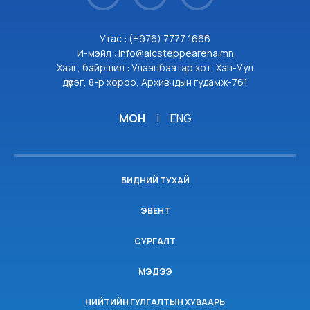
Утас : (+976) 7777 1666
И-мэйл : info@aicsteppearena.mn
Хаяг, байршил : Улаанбаатар хот, Хан-Уул
дүүрэг, 8-р хороо, Архивчдын гудамж-761
МОН
|
ENG
БИДНИЙ ТУХАЙ
ЭВЕНТ
СУРГАЛТ
МЭДЭЭ
НИЙТИЙН ГУЛГАЛТЫН ХУВААРЬ