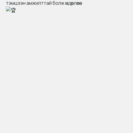
тэмцээн амжилттай болж өндөрлөлөө.