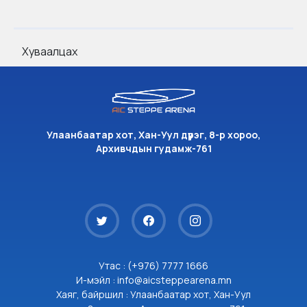
Хуваалцах
Улаанбаатар хот, Хан-Уул дүүрэг, 8-р хороо,
Архивчдын гудамж-761
Утас : (+976) 7777 1666
И-мэйл : info@aicsteppearena.mn
Хаяг, байршил : Улаанбаатар хот, Хан-Уул