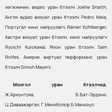
хөгжимчин, видео уран бүтээлч Joёlle Snaith,
Англи аудио визуал уран бүтээлч Pedro Maia,
Португал кино найруулагч Rainer Kohlberger,
Aвстри визуал уран бүтээлч, кино найруулагч
Ryoichi Kurokawa, Япон уран бүтээлч Sam
Rolfes, Aмерик виртуал перформанс уран
бүтээлч Simon Mayers.
Монгол уран бүтээлчид
:
Ж.Ариунтуяа, Б.Бат-Эрдэнэ,
Ц.Даваажаргал, Г.Мөнхболор Б.Мөнхзул.