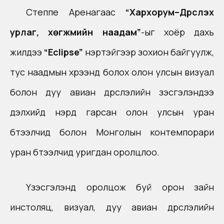
Степпe Аренагаас
“Хархорум–Дүрслэх
урлаг, хөгжмийн наадам”
-ыг хоёр дахь
жилдээ
“Eclipse”
нэртэйгээр зохион байгуулж,
тус наадмын хүрээнд болох олон улсын визуал
болон дуу авиан дүрслэлийн үзэсгэлэндээ
дэлхийд нэрд гарсан олон улсын уран
бүтээлчид болон Монголын контемпорари
уран бүтээлчид уригдан оролцлоо.
Үзэсгэлэнд оролцож буй орон зайн
инстоляц, визуал, дуу авиан дүрслэлийн