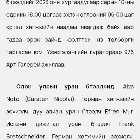
бүтээлүүдийг 2023 оны зургаадугаар сарын 10-ны
өдрийн 18.00 цагаас эхлэн өглөөний 06.00 цаг
хүртэл хөгжмийн наадам явагдаж байх үеэр
гадаа орон зайнд нээлттэй, үнэ төлбөргүй
гаргасан юм. Үзэсгэлэнгийн куратораар 976
Арт Галерей ажиллав.
Олон улсын уран бүтээлчид
: Alva
Noto (Carsten Nicolai), Герман хөгжмийн
зохиолч, дуу авиан уран бүтээлч Efren Mur,
Испани дижитал уран бүтээлч Frank
Bretschneider, Герман хөгжмийн зохиолч,