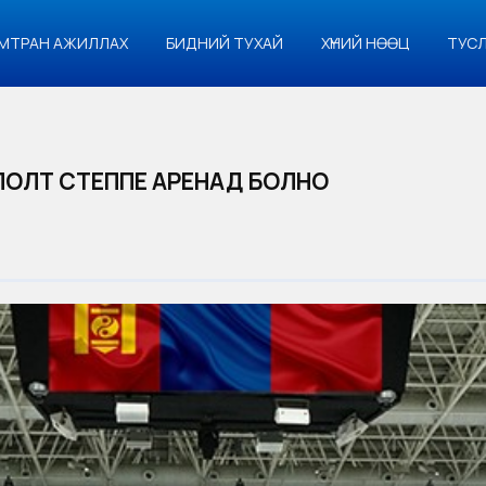
МТРАН АЖИЛЛАХ
БИДНИЙ ТУХАЙ
ХҮНИЙ НӨӨЦ
ТУС
ГЛОЛТ СТЕППЕ АРЕНАД БОЛНО