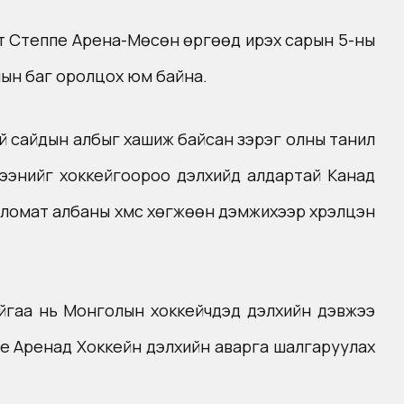
лт Степпе Арена-Мөсөн өргөөд ирэх сарын 5-ны
ын баг оролцох юм байна.
нхий сайдын албыг хашиж байсан зэрэг олны танил
эмцээнийг хоккейгоороо дэлхийд алдартай Канад
ломат албаны хүмүүс хөгжөөн дэмжихээр хүрэлцэн
йгаа нь Монголын хоккейчдэд дэлхийн дэвжээ
е Аренад Хоккейн дэлхийн аварга шалгаруулах