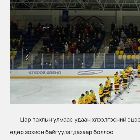
Цар тахлын улмаас удаан хүлээлгэсний эцэ
өдөр зохион байгуулагдахаар боллоо