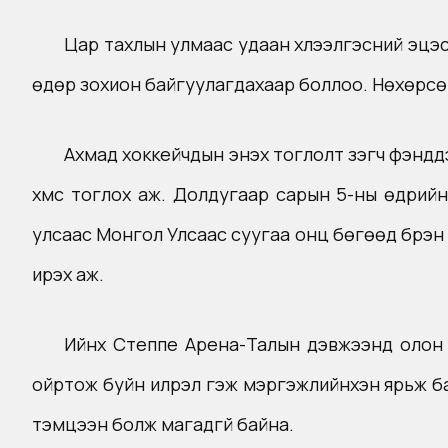
Цар тахлын улмаас удаан хүлээлгэсний эцэ
өдөр зохион байгуулагдахаар боллоо. Нөхөрсө
Ахмад хоккейчдын энэхүү тоглолт үзэгч фэнүү
хүмүүс тоглох аж. Долдугаар сарын 5-ны өдрий
улсаас Монгол Улсаас суугаа онц бөгөөд бүрэн 
ирэх аж.
Ийнхүү Степпе Арена-Талын дэвжээнд оло
ойртож буйн илрэл гэж мэргэжлийнхэн ярьж б
тэмцээн болж магадгүй байна.