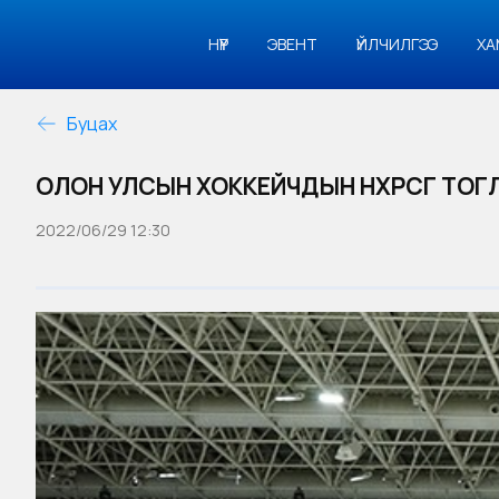
НҮҮР
ЭВЕНТ
ҮЙЛЧИЛГЭЭ
ХА
Буцах
ОЛОН УЛСЫН ХОККЕЙЧДЫН НӨХӨРСӨГ ТО
2022/06/29 12:30