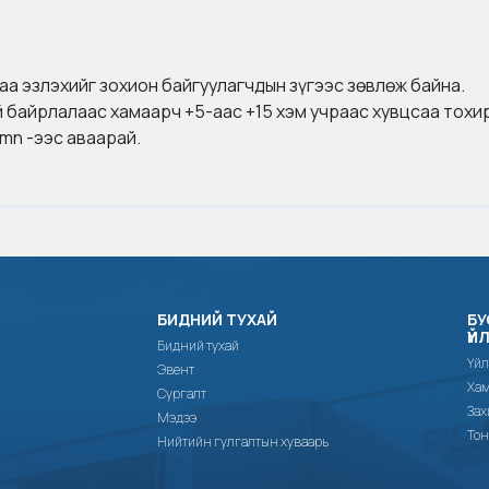
лаа эзлэхийг зохион байгуулагчдын зүгээс зөвлөж байна.
 байрлалаас хамаарч +5-аас +15 хэм учраас хувцсаа тохир
mn -ээс аваарай.
БИДНИЙ ТУХАЙ
БУ
ҮЙ
Бидний тухай
Үйл
Эвент
Хам
Сургалт
Зах
Мэдээ
Тон
Нийтийн гулгалтын хуваарь