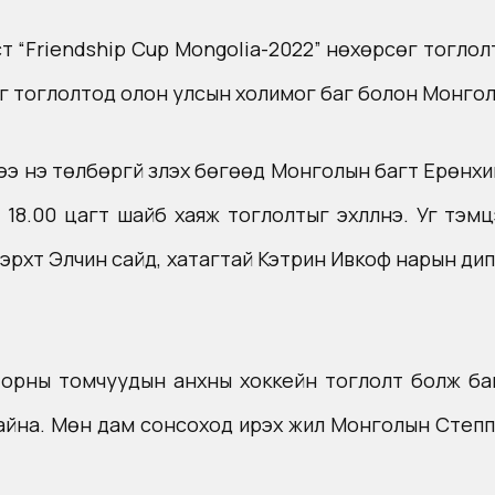
ст “Friendship Cup Mongolia-2022” нөхөрсөг тогло
г тоглолтод олон улсын холимог баг болон Монгол
ддээ үнэ төлбөргүй үзүүлэх бөгөөд Монголын багт Ерө
н 18.00 цагт шайб хаяж тоглолтыг эхлүүлнэ. Уг т
эрхт Элчин сайд, хатагтай Кэтрин Ивкоф нарын дип
н орны томчуудын анхны хоккейн тоглолт болж ба
айна. Мөн дам сонсоход ирэх жил Монголын Степп