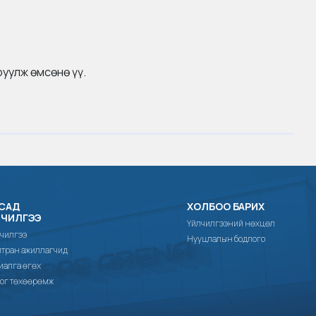
уулж өмсөнө үү.
САД
ХОЛБОО БАРИХ
ЛЧИЛГЭЭ
Үйлчилгээний нөхцөл
чилгээ
Нууцлалын бодлого
тран ажиллагчид
иалга өгөх
ог төхөөрөмж