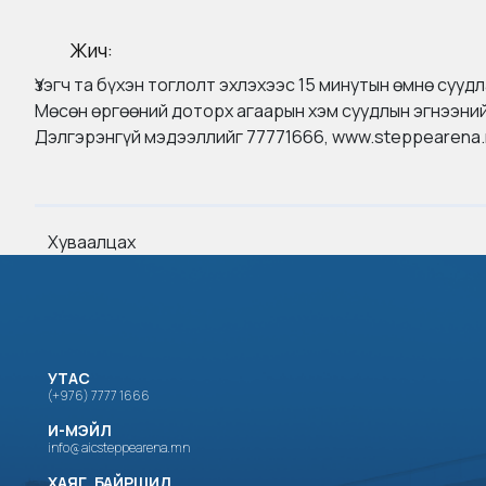
Жич:
Үзэгч та бүхэн тоглолт эхлэхээс 15 минутын өмнө сууд
Мөсөн өргөөний доторх агаарын хэм суудлын эгнээний
Дэлгэрэнгүй мэдээллийг 77771666, www.steppearena.
Хуваалцах
УТАС
(+976) 7777 1666
И-МЭЙЛ
info@aicsteppearena.mn
ХАЯГ, БАЙРШИЛ