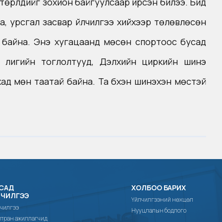
өрлүүдийг зохион байгуулсаар ирсэн билээ. Бид
, урсгал засвар үйлчилгээ хийхээр төлөвлөсөн
 байна. Энэ хугацаанд мөсөн спортоос бусад
х лигийн тоглолтууд, Дэлхийн циркийн шинэ
хад мөн таатай байна. Та бүхэн шинэхэн мөстэй
САД
ХОЛБОО БАРИХ
ЛЧИЛГЭЭ
Үйлчилгээний нөхцөл
чилгээ
Нууцлалын бодлого
тран ажиллагчид