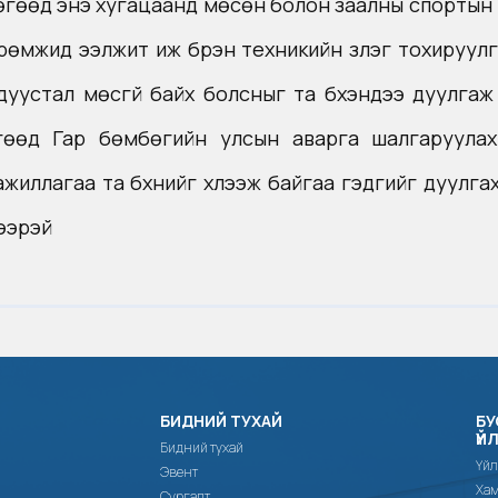
бөгөөд энэ хугацаанд мөсөн болон заалны спортын т
мжид ээлжит иж бүрэн техникийн үзлэг тохируулга
дуустал мөсгүй байх
болсныг
та бүхэндээ дуулгаж
өгөөд Гар бөмбөгийн улсын аварга шалгаруула
жиллагаа та бүхнийг хүлээж байгаа гэдгийг дуулга
лээрэй
БИДНИЙ ТУХАЙ
БУ
ҮЙ
Бидний тухай
Үйл
Эвент
Хам
Сургалт