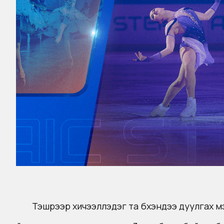
Тэшүүрээр хичээллэдэг та бүхэндээ дуулгах