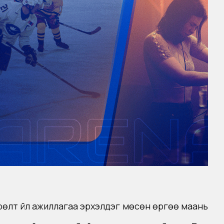
рөлт үйл ажиллагаа эрхэлдэг мөсөн өргөө маань