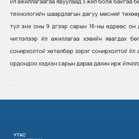
үйл ажиллагаагаа явуулаад 3 жил болж байгаа 
технологийн шаардлагын дагуу мөсний төхөөрө
тул энэ оны 9 дүгээр сарын 16-ны өдрөөс он 
чиглэлээр үйл ажиллагаа хэвийн явагдах б
сонирхолтой хөтөлбөр зэрэг сонирхолтой үйл а
ордондоо хэдхэн сарын дараа дахин ирж үйлчлүү
УТАС