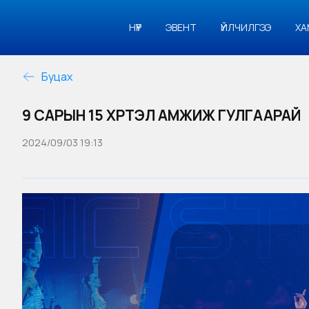
НҮҮР
ЭВЕНТ
ҮЙЛЧИЛГЭЭ
ХА
Буцах
9 САРЫН 15 ХҮРТЭЛ АМЖИЖ ГУЛГААРАЙ
2024/09/03 19:13