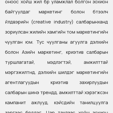
оноос хойш жил бүр уламжлал болгон зохион
байгуулдаг маркетинг болон бүтээлч
үйлдвэрийн (creative industry) салбарынханд
зориулсан жилийн хамгийн том маркетингийн
чуулган юм. Тус чуулганы агуулга дэлхийн
болон Азийн маркетинг, криэтив салбарын
туршлагатай, мэдлэгтэй, амжилттай
мэргэжилтнүүд, дэлхийн шилдэг маркетингийн
агентлагуудын криэтив захирлуудын
салбарын шинэ трендүүд, амжилттай хэрэгжсэн
кампанит ажлууд, кэйсүүдийн танилцуулга
зэргээс бүрддэг. Цар тахлаас хойш зохион