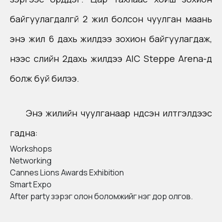
байгуулагдалгүй 2 жил болсон чуулган маань
энэ жил 6 дахь жилдээ зохион байгуулагдаж,
үүнээс сүүлийн 2дахь жилдээ AIC Steppe Arena-д
болж буй билээ.
Энэ жилийн чуулганаар үндсэн илтгэлүүдээс
гадна:
Workshops
Networking
Cannes Lions Awards Exhibition
Smart Expo
After party зэрэг олон боломжийг нэг дор олгов.