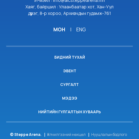
И-мэйл : info@aicsteppearena.mn
Хаяг, байршил : Улаанбаатар хот, Хан-Уул
дүүрэг, 8-р хороо, Архивчдын гудамж-761
МОН
|
ENG
БИДНИЙ ТУХАЙ
ЭВЕНТ
СУРГАЛТ
МЭДЭЭ
НИЙТИЙН ГУЛГАЛТЫН ХУВААРЬ
© Steppe Arena.
Үйлчилгээний нөхцөл
Нууцлалын бодлого