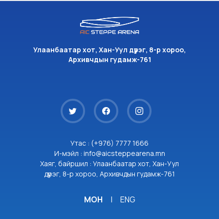
Улаанбаатар хот, Хан-Уул дүүрэг, 8-р хороо,
Архивчдын гудамж-761
Утас : (+976) 7777 1666
И-мэйл : info@aicsteppearena.mn
Хаяг, байршил : Улаанбаатар хот, Хан-Уул
дүүрэг, 8-р хороо, Архивчдын гудамж-761
МОН
|
ENG