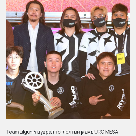
Team Lilgun 4 цуврал тоглолтын үр дүнд URG MESA