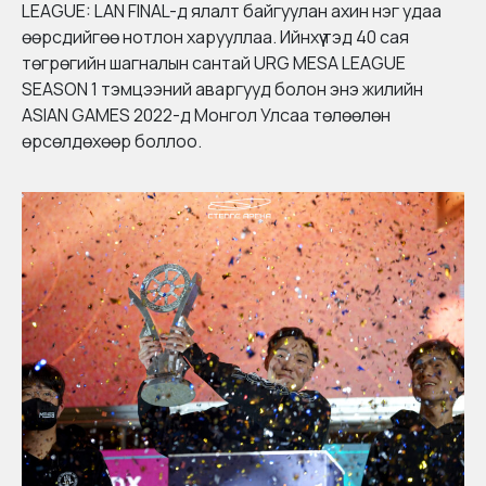
LEAGUE: LAN FINAL-д ялалт байгуулан ахин нэг удаа
өөрсдийгөө нотлон харууллаа. Ийнхүү тэд 40 сая
төгрөгийн шагналын сантай URG MESA LEAGUE
SEASON 1 тэмцээний аваргууд болон энэ жилийн
ASIAN GAMES 2022-д Монгол Улсаа төлөөлөн
өрсөлдөхөөр боллоо.