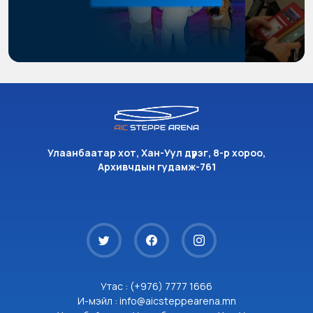
Улаанбаатар хот, Хан-Уул дүүрэг, 8-р хороо,
Архивчдын гудамж-761
Утас : (+976) 7777 1666
И-мэйл : info@aicsteppearena.mn