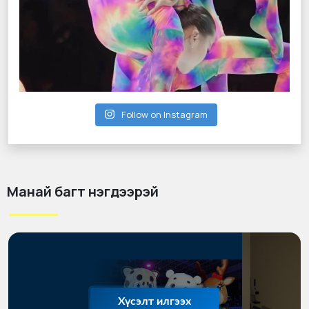
Follow on Instagram
Манай багт нэгдээрэй
Хүсэлт илгээх