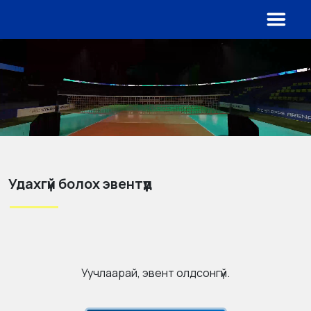
Удахгүй болох эвентүүд
Уучлаарай, эвент олдсонгүй.