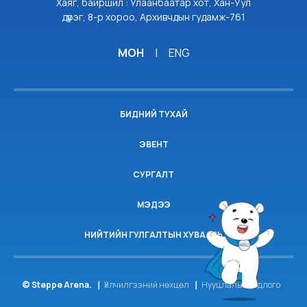
Хаяг, байршил : Улаанбаатар хот, Хан-Уул
дүүрэг, 8-р хороо, Архивчдын гудамж-761
МОН
|
ENG
БИДНИЙ ТУХАЙ
ЭВЕНТ
СУРГАЛТ
МЭДЭЭ
НИЙТИЙН ГУЛГАЛТЫН ХУВААРЬ
© Steppe Arena.
Үйлчилгээний нөхцөл
Нууцлалын бодлого