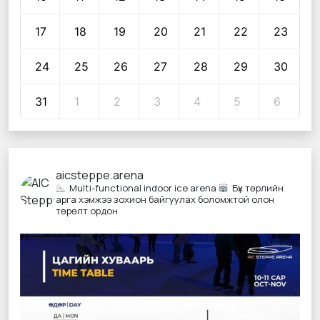
17
18
19
20
21
22
23
24
25
26
27
28
29
30
31
1
2
3
4
5
6
aicsteppe.arena
Multi-functional indoor ice arena
Бүх төрлийн
арга хэмжээ зохион байгуулах боломжтой олон
төрөлт ордон