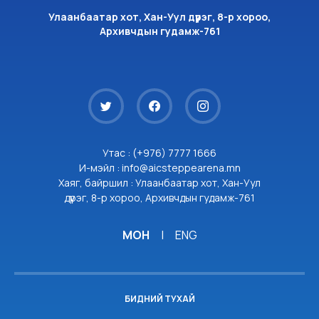
Улаанбаатар хот, Хан-Уул дүүрэг, 8-р хороо,
Архивчдын гудамж-761
Утас : (+976) 7777 1666
И-мэйл : info@aicsteppearena.mn
Хаяг, байршил : Улаанбаатар хот, Хан-Уул
дүүрэг, 8-р хороо, Архивчдын гудамж-761
МОН
|
ENG
БИДНИЙ ТУХАЙ