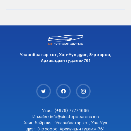
Улаанбаатар хот, Хан-Уул дүүрэг, 8-р хороо,
Архивчдын гудамж-761
Утас : (+976) 7777 1666
И-мэйл : info@aicsteppearena.mn
Хаяг, байршил : Улаанбаатар хот, Хан-Уул
дүүрэг, 8-р хороо, Архивчдын гудамж-761