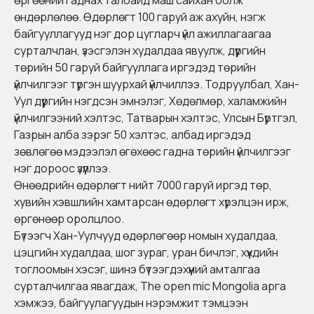
өргөөний гаднах талбайд маш сайхан болж
өндөрлөлөө. Өдөрлөгт 100 гаруй аж ахуйн, нэгж
байгууллагууд нэг дор цугларч үйл ажиллагаагаа
сурталчлан, үзэсгэлэн худалдаа явуулж, дүүргийн
төрийн 50 гаруй байгууллага иргэдэд төрийн
үйлчилгээг түргэн шуурхай үйлчиллээ. Тодруулбал, Хан-
Уул дүүргийн нэгдсэн эмнэлэг, Хөдөлмөр, халамжийн
үйлчилгээний хэлтэс, Татварын хэлтэс, Улсын Бүртгэл,
Газрын алба зэрэг 50 хэлтэс, албад иргэдэд
зөвлөгөө мэдээлэл өгөхөөс гадна төрийн үйлчилгээг
нэг дороос үзүүллээ.
Өнөөдрийн өдөрлөгт нийт 7000 гаруй иргэд төр,
хувийн хэвшлийн хамтарсан өдөрлөгт хүрэлцэн ирж,
өргөнөөр оролцлоо.
Бүтээгч Хан-Уулчууд өдөрлөгөөр номын худалдаа,
цэцгийн худалдаа, шог зураг, уран бичлэг, хүүхдийн
тоглоомын хэсэг, шинэ бүтээгдэхүүний амталгаа
сурталчилгаа явагдаж, The open mic Mongolia арга
хэмжээ, байгуулагуудын нэрэмжит тэмцээн