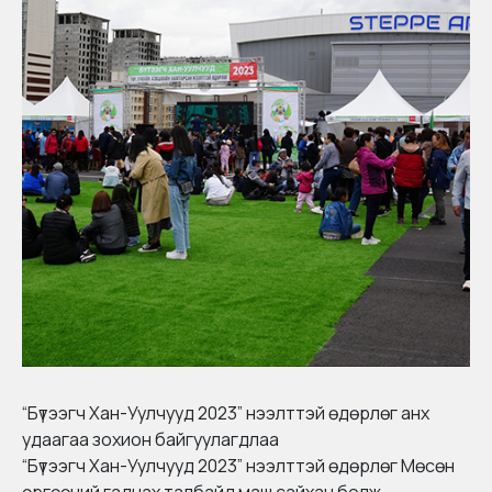
“Бүтээгч Хан-Уулчууд 2023” нээлттэй өдөрлөг анх
удаагаа зохион байгуулагдлаа
“Бүтээгч Хан-Уулчууд 2023” нээлттэй өдөрлөг Мөсөн