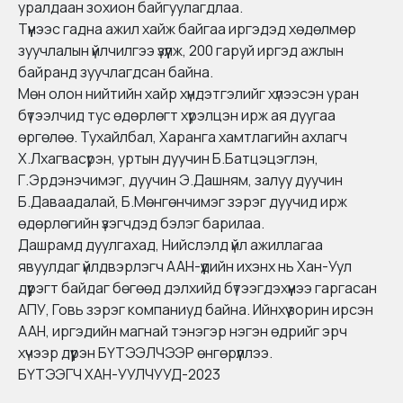
уралдаан зохион байгуулагдлаа.
Түүнээс гадна ажил хайж байгаа иргэдэд хөдөлмөр
зуучлалын үйлчилгээ үзүүлж, 200 гаруй иргэд ажлын
байранд зуучлагдсан байна.
Мөн олон нийтийн хайр хүндэтгэлийг хүлээсэн уран
бүтээлчид тус өдөрлөгт хүрэлцэн ирж ая дуугаа
өргөлөө. Тухайлбал, Харанга хамтлагийн ахлагч
Х.Лхагвасүрэн, уртын дуучин Б.Батцэцэглэн,
Г.Эрдэнэчимэг, дуучин Э.Дашням, залуу дуучин
Б.Даваадалай, Б.Мөнгөнчимэг зэрэг дуучид ирж
өдөрлөгийн үзэгчдэд бэлэг барилаа.
Дашрамд дуулгахад, Нийслэлд үйл ажиллагаа
явуулдаг үйлдвэрлэгч ААН-үүдийн ихэнх нь Хан-Уул
дүүрэгт байдаг бөгөөд дэлхийд бүтээгдэхүүнээ гаргасан
АПУ, Говь зэрэг компаниуд байна. Ийнхүү зорин ирсэн
ААН, иргэдийн магнай тэнэгэр нэгэн өдрийг эрч
хүчээр дүүрэн БҮТЭЭЛЧЭЭР өнгөрүүллээ.
БҮТЭЭГЧ ХАН-УУЛЧУУД-2023