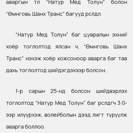
аваргын төлөө “Натур Мед Толун” болон
“Өмнөговь Шанх Транс” багууд өрсөлдлөө.
“Натур Мед Толун” баг цувралын эхний
хоёр тоглолтод ялсан ч, “Өмнөговь Шанх
Транс” нэхэж хоёр хожсоноор аварга баг тав
дахь тоглолтод шийдэгдэхээр болсон.
1-р сарын 25-нд болсон шийдвэрлэх
тоглолтод “Натур Мед Толун” баг өрсөлдөгчөө 3:0-
ээр илүүрхэж, волейболын дээд лигт түрүүлж
аварга боллоо.