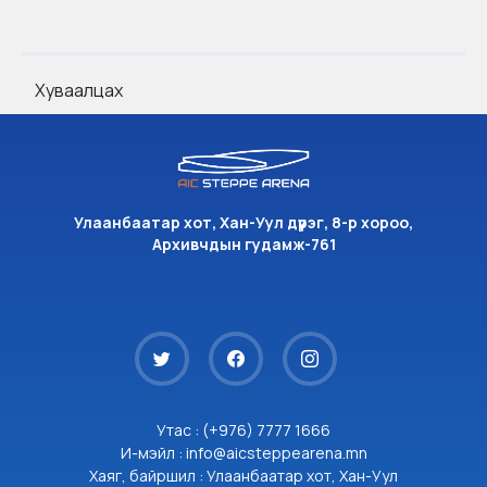
Хуваалцах
Улаанбаатар хот, Хан-Уул дүүрэг, 8-р хороо,
Архивчдын гудамж-761
Утас : (+976) 7777 1666
И-мэйл : info@aicsteppearena.mn
Хаяг, байршил : Улаанбаатар хот, Хан-Уул