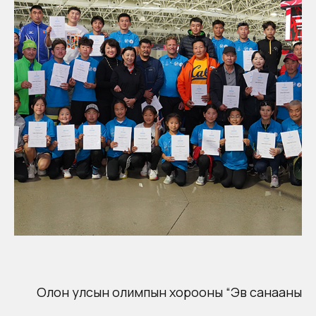
Олон улсын олимпын хорооны “Эв санааны