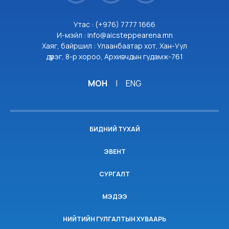
Утас : (+976) 7777 1666
И-мэйл : info@aicsteppearena.mn
Хаяг, байршил : Улаанбаатар хот, Хан-Уул
дүүрэг, 8-р хороо, Архивчдын гудамж-761
МОН
|
ENG
БИДНИЙ ТУХАЙ
ЭВЕНТ
СУРГАЛТ
МЭДЭЭ
НИЙТИЙН ГУЛГАЛТЫН ХУВААРЬ