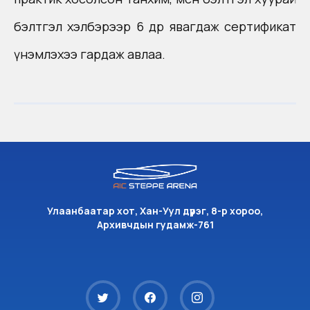
бэлтгэл хэлбэрээр 6 өдөр явагдаж сертификат
үнэмлэхээ гардаж авлаа.
Улаанбаатар хот, Хан-Уул дүүрэг, 8-р хороо,
Архивчдын гудамж-761