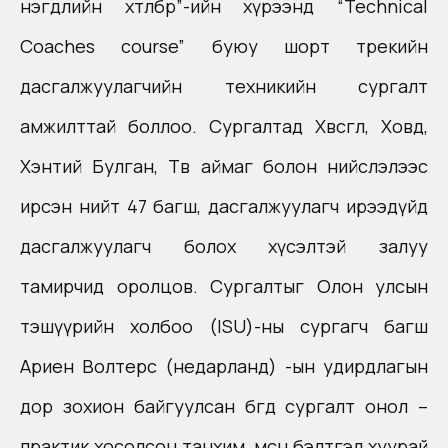
нэгдлийн хөтөлбөр”-ийн хүрээнд “Technical
Coaches course” буюу шорт трекийн
дасгалжуулагчийн техникийн сургалт
амжилттай боллоо. Сургалтад Хөвсгөл, Ховд,
Хэнтий Булган, Төв аймаг болон нийслэлээс
ирсэн нийт 47 багш, дасгалжуулагч ирээдүйд
дасгалжуулагч болох хүсэлтэй залуу
тамирчид оролцов. Сургалтыг Олон улсын
тэшүүрийн холбоо (ISU)-ны сургагч багш
Ариен Волтерс (недарланд) -ын удирдлагын
дор зохион байгуулсан бөгөөд сургалт онол –
практик хосолсон танхим, мөсөн бэлтгэл хуурай